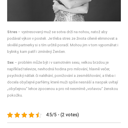
Stres
– vystresovaný muž se sotva drží na nohou, natož aby
podával výkon v posteli. Je třeba stres ze života cíleně eliminovat a
skvělé partnerky si s tím určitě poradí. Mohou jim v tom vypomáhat i
bylinky, kam patří i zmíněný Ženšen.
Sex
– problém může být i v samotném sexu, velkou brzdou je
například televize, nevhodná hodina pro milování, hlavně večer,
psychický nátlak či naléhání, ponižování a zesměšňování, a třeba i
docela obyčejné parfémy, které muži spíše nesnáší a naopak uvítají
„obyčejnou“ lehce zpocenou a pro ně nesmírně „voňavou“ ženskou
pokožku.
4.5/5 - (2 votes)