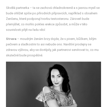
Skvělá partnerka – ta se zachová chladnokrevně a s jasnou myslí se
bude ohlížet spíše po přírodních přípravcích, například s obsahem
Ženšenu, které podporují tvorbu testosteronu. Zároveň bude
přemýšlet, co mohlo pokles erekce způsobit, a může v této
souvislosti přijít na řadu věcí:
Strava
– moudrým ženám brzy dojde, že s pivem, bůčkem, bílým
pečivem a sladkostmi to asi nebude ono. Navštíví prodejny se
zdravou výživou, aby se dovtípily, jak partnerovi servírovat to, co mu
skutečně bude prospěšné.