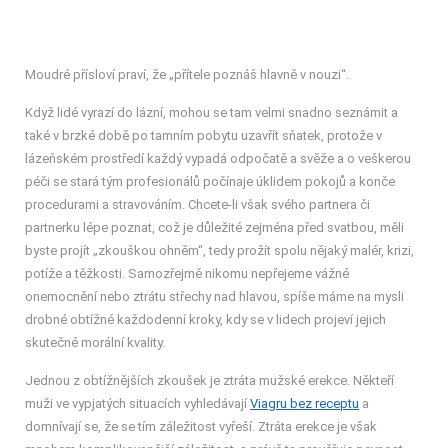
Moudré přísloví praví, že „přítele poznáš hlavně v nouzi“.
Když lidé vyrazí do lázní, mohou se tam velmi snadno seznámit a
také v brzké době po tamním pobytu uzavřít sňatek, protože v
lázeňském prostředí každý vypadá odpočatě a svěže a o veškerou
péči se stará tým profesionálů počínaje úklidem pokojů a konče
procedurami a stravováním. Chcete-li však svého partnera či
partnerku lépe poznat, což je důležité zejména před svatbou, měli
byste projít „zkouškou ohněm“, tedy prožít spolu nějaký malér, krizi,
potíže a těžkosti. Samozřejmě nikomu nepřejeme vážné
onemocnění nebo ztrátu střechy nad hlavou, spíše máme na mysli
drobné obtížné každodenní kroky, kdy se v lidech projeví jejich
skutečné morální kvality.
Jednou z obtížnějších zkoušek je ztráta mužské erekce. Někteří
muži ve vypjatých situacích vyhledávají
Viagru bez receptu
a
domnívají se, že se tím záležitost vyřeší. Ztráta erekce je však