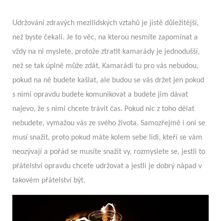
Udržování zdravých mezilidských vztahů je jistě důležitější,
než byste čekali. Je to věc, na kterou nesmíte zapomínat a
vždy na ni myslete, protože ztratit kamarády je jednodušší,
než se tak úplně může zdát. Kamarádi tu pro vás nebudou,
pokud na ně budete kašlat, ale budou se vás držet jen pokud
s nimi opravdu budete komunikovat a budete jim dávat
najevo, že s nimi chcete trávit čas. Pokud nic z toho dělat
nebudete, vymažou vás ze svého života. Samozřejmě i oni se
musí snažit, proto pokud máte kolem sebe lidi, kteří se vám
neozývají a pořád se musíte snažit vy, rozmyslete se, jestli to
přátelství opravdu chcete udržovat a jestli je dobrý nápad v
takovém přátelství být.