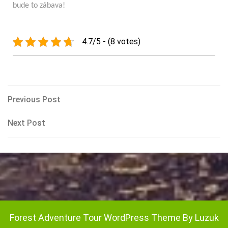
bude to zábava!
4.7/5 - (8 votes)
Navigace
Previous
Previous Post
Post
pro
Next
Next Post
Post
příspěvek
Forest Adventure Tour WordPress Theme By Luzuk