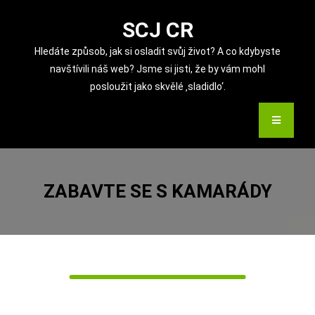
Skip
to
SCJ CR
content
Hledáte způsob, jak si osladit svůj život? A co kdybyste
navštívili náš web? Jsme si jisti, že by vám mohl
posloužit jako skvělé ‚sladidlo‘.
ZABAVTE SE S KAMARÁDY