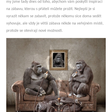
my jsme tady dnes od toho, abychom vám poskytli inspiraci
na zábavu, kterou s přáteli můžete prožít. Nejlepší je si
vyrazit někam se zabavit, protože někomu sice doma sedět
vyhovuje, ale vždy je větší zábava někde na veřejném místě,
protože se otevírají nové možnosti.