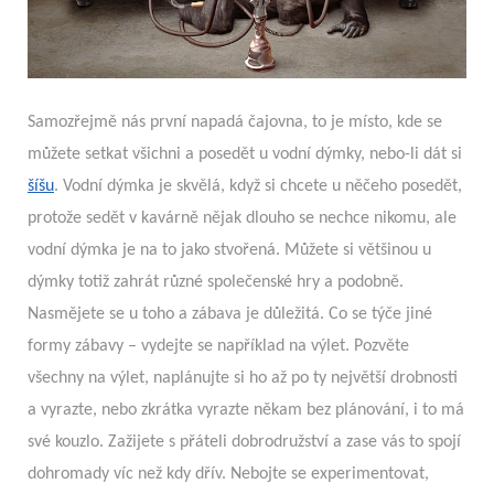
Samozřejmě nás první napadá čajovna, to je místo, kde se
můžete setkat všichni a posedět u vodní dýmky, nebo-li dát si
šíšu
. Vodní dýmka je skvělá, když si chcete u něčeho posedět,
protože sedět v kavárně nějak dlouho se nechce nikomu, ale
vodní dýmka je na to jako stvořená. Můžete si většinou u
dýmky totiž zahrát různé společenské hry a podobně.
Nasmějete se u toho a zábava je důležitá. Co se týče jiné
formy zábavy – vydejte se například na výlet. Pozvěte
všechny na výlet, naplánujte si ho až po ty největší drobnosti
a vyrazte, nebo zkrátka vyrazte někam bez plánování, i to má
své kouzlo. Zažijete s přáteli dobrodružství a zase vás to spojí
dohromady víc než kdy dřív. Nebojte se experimentovat,