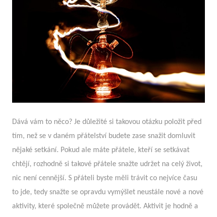
Dává vám to něco? Je důležité si takovou otázku položit před
tím, než se v daném přátelství budete zase snažit domluvit
nějaké setkání. Pokud ale máte přátele, kteří se setkávat
chtějí, rozhodně si takové přátele snažte udržet na celý život,
nic není cennější. S přáteli byste měli trávit co nejvíce času
to jde, tedy snažte se opravdu vymýšlet neustále nové a nové
aktivity, které společně můžete provádět. Aktivit je hodně a