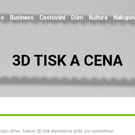
to
Business
Cestování
Dům
Kultura
Nakupov
3D TISK A CENA
 bylo dříve. Takový 3D tisk donedávna ještě ani neexistoval.