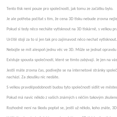
Tento tisk není pouze pro společnosti, jak tomu ze začátku bylo.
Je ale potřeba počítat s tím, že
cena 3D tisku
nebude zrovna nejle
Pokud si tedy něco necháte vytisknout na 3D tiskárně, s velkou 
Určitě stojí za to si jen tak pro zajímavost něco nechat vytiskno
Nebojte se mít alespoň jednu věc ve 3D. Může se jednat opravdu
Existuje spousta společností, které se tímto zabývají. Je jen na vás
Jestli máte zrovna čas, podívejte se na internetové stránky spole
nachází. Za zkoušku nic nedáte.
S velkou pravděpodobností budou tyto společnosti sídlit ve měste
Pokud má navíc někdo z vašich známých s něčím takovým zkušenost,
Rozhodně není na škodu poptat se, jestli už někdo, koho znáte, 3D t