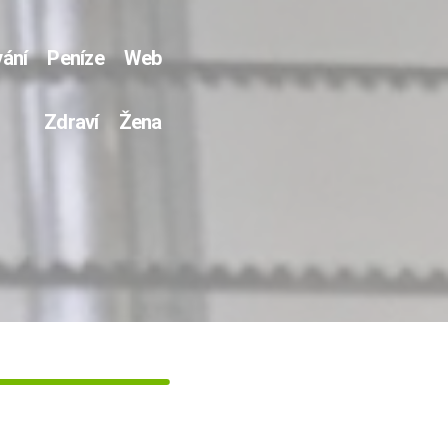
ání
Peníze
Web
Zdraví
Žena