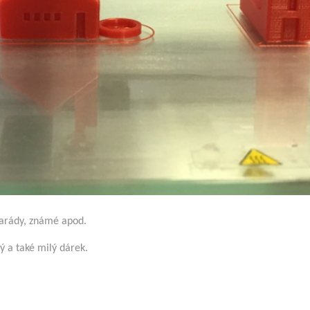
marády, známé apod.
 a také milý dárek.