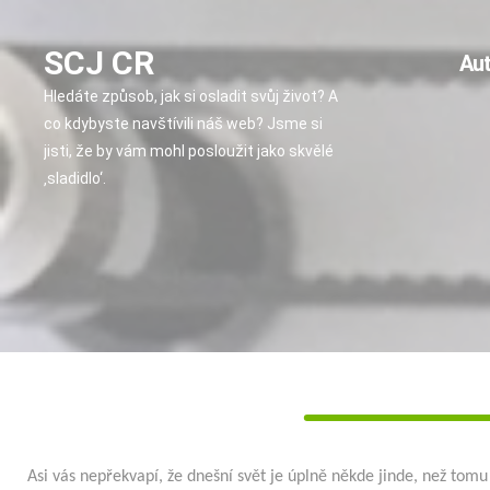
Skip
to
SCJ CR
content
Au
Hledáte způsob, jak si osladit svůj život? A
co kdybyste navštívili náš web? Jsme si
jisti, že by vám mohl posloužit jako skvělé
‚sladidlo‘.
Asi vás nepřekvapí, že dnešní svět je úplně někde jinde, než tomu