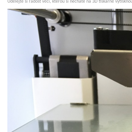
Udělejte si radost věcí, kterou si necháte na 3D tiskárně vytisknou