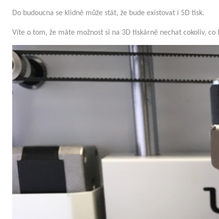
Do budoucna se klidně může stát, že bude existovat i 5D tisk.
Víte o tom, že máte možnost si na 3D tiskárně nechat cokoliv, co b