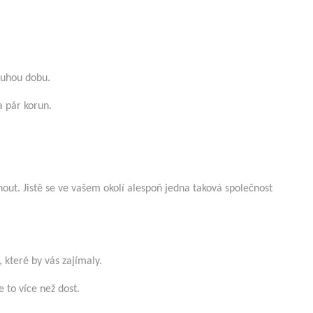
ouhou dobu.
a pár korun.
nout. Jistě se ve vašem okolí alespoň jedna taková společnost
 které by vás zajímaly.
e to více než dost.