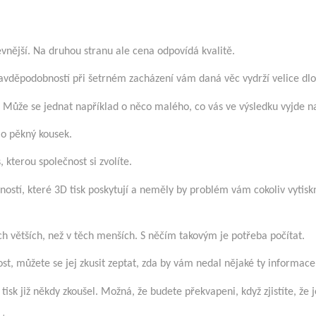
vnější. Na druhou stranu ale cena odpovídá kvalitě.
pravděpodobností při šetrném zacházení vám daná věc vydrží velice dl
ut. Může se jednat například o něco malého, co vás ve výsledku vyjde n
 o pěkný kousek.
, kterou společnost si zvolíte.
čností, které 3D tisk poskytují a neměly by problém vám cokoliv vytisk
ch větších, než v těch menších. S něčím takovým je potřeba počítat.
 můžete se jej zkusit zeptat, zda by vám nedal nějaké ty informace,
isk již někdy zkoušel. Možná, že budete překvapeni, když zjistíte, že j