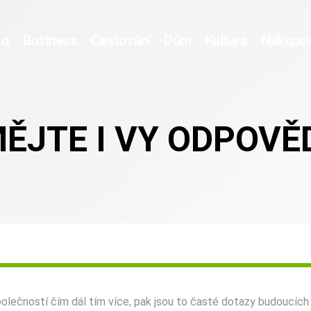
to
Business
Cestování
Dům
Kultura
Nakupov
ĚJTE I VY ODPOVĚ
lečností čím dál tím více, pak jsou to časté dotazy budoucích k