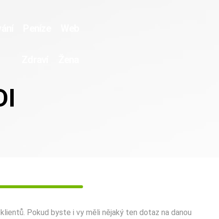
ání
Peníze
Web
Zdraví
Žena
DI
lientů. Pokud byste i vy měli nějaký ten dotaz na danou