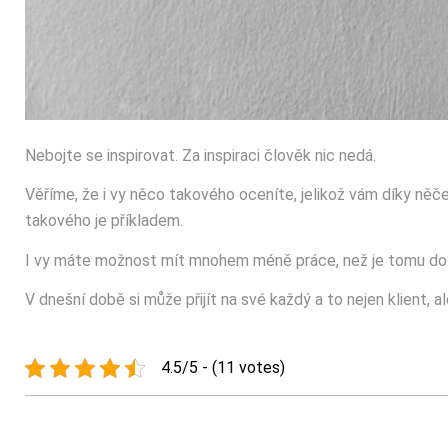
Nebojte se inspirovat. Za inspiraci člověk nic nedá.
Věříme, že i vy něco takového oceníte, jelikož vám díky n
takového je příkladem.
I vy máte možnost mít mnohem méně práce, než je tomu doteď
V dnešní době si může přijít na své každý a to nejen klient, 
4.5/5 - (11 votes)