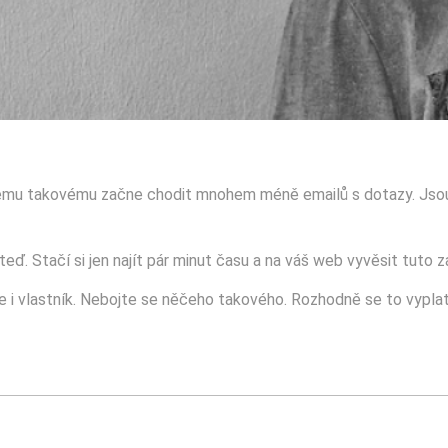
ěčemu takovému začne chodit mnohem méně emailů s dotazy. Jsou 
. Stačí si jen najít pár minut času a na váš web vyvěsit tuto z
ale i vlastník. Nebojte se něčeho takového. Rozhodně se to vyplat