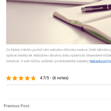
Za žádný z těchto počinů vám nebudou účtovány sankce. Další výhodou je
splácet desítky let. Nabízíme i dlouhou dobu splatnosti. Maximálně může
minulosti. O úvěr můžou zažádat i podnikatelské subjekty.
Nebankovní hy
4.7/5 - (6 votes)
Navigace
Previous
Previous Post