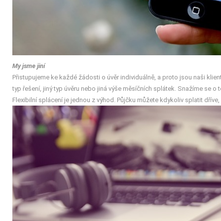
My jsme jiní
Přistupujeme ke každé žádosti o úvěr individuálně, a proto jsou naši klien
typ řešení, jiný typ úvěru nebo jiná výše měsíčních splátek. Snažíme se o 
Flexibilní splácení je jednou z výhod. Půjčku můžete kdykoliv splatit dřív