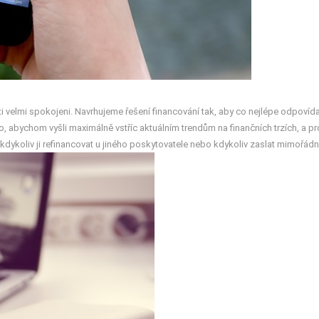
ti velmi spokojeni. Navrhujeme řešení financování tak, aby co nejlépe odpovídal
to, abychom vyšli maximálně vstříc aktuálním trendům na finančních trzích, a p
e, kdykoliv ji refinancovat u jiného poskytovatele nebo kdykoliv zaslat mimořád