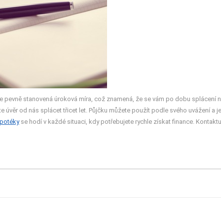
 pevně stanovená úroková míra, což znamená, že se vám po dobu splácení nebu
te úvěr od nás splácet třicet let. Půjčku můžete použít podle svého uvážení a
potéky
se hodí v každé situaci, kdy potřebujete rychle získat finance. Kontaktujt