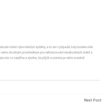
de měnit výše měsíční splátky, a to ani v případě, kdy budete úvěr
 je velmi vhodným prostředkem pro refinancování nevýhodných úvěrů z
e nás co nejdříve a zjistíte, že půjčit si peníze je velmi snadné!
Ne
Next Post