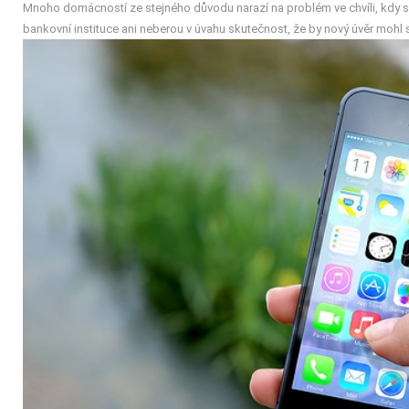
Mnoho domácností ze stejného důvodu narazí na problém ve chvíli, kdy si 
bankovní instituce ani neberou v úvahu skutečnost, že by nový úvěr mohl 