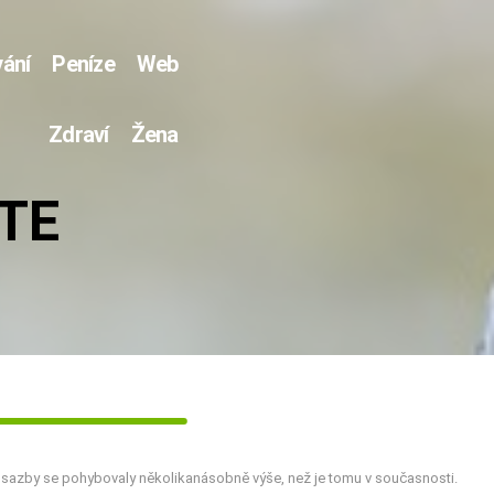
ání
Peníze
Web
Zdraví
Žena
TE
é sazby se pohybovaly několikanásobně výše, než je tomu v současnosti.