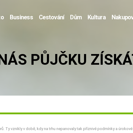
to
Business
Cestování
Dům
Kultura
Nakupov
 NÁS PŮJČKU ZÍSKÁ
. Ty vznikly v době, kdy na trhu nepanovaly tak příznivé podmínky a úrokov