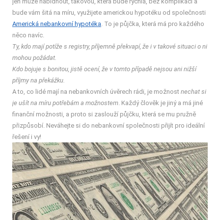
jen může nabídnout, takovou, která bude rychlá, bez komplikací a
bude vám šitá na míru, využijete americkou hypotéku od společnosti
Americká nebankovní hypotéka
. To je půjčka, která má pro každého
něco navíc.
Ty, kdo mají potíže s registry, příjemně překvapí, že i v takové situaci o ni
mohou požádat.
Kdo bojuje s bonitou, jistě ocení, že v tomto případě nejsou ani nižší
příjmy na překážku.
A to, co lidé mají na nebankovních úvěrech rádi, je možnost
nechat si
je ušít na míru potřebám a možnostem
. Každý člověk je jiný a má jiné
finanční možnosti, a proto si zaslouží půjčku, která se mu pružně
přizpůsobí. Neváhejte si do nebankovní společnosti přijít pro ideální
řešení i vy!