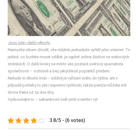
Jsou zde i další výhody:
Nemusíte nikam chodit, vše
můžete jednoduše vyřídit přes internet
. To
jediné, co budete muset udělat, je vyplnit online žádost na webových
stránkách. O další kroky se místo vás postará úvěrový specialista
společnosti – ochotně a bez jakýchkoli poplatků předem.
Nebude to dlouho trvat
– běžné je vyřízení úvěru do týdne, ale v
případě potřeby to jde i expresní rychlostí, takže peníze můžete mít
doma třeba už za dva dny.
Vyzkoušejte to – nebankovní úvěr jistě oceníte i vy!
3.8/5 - (6 votes)