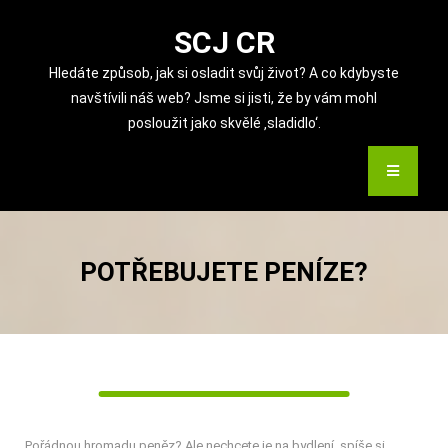
Skip
to
SCJ CR
content
Hledáte způsob, jak si osladit svůj život? A co kdybyste
navštívili náš web? Jsme si jisti, že by vám mohl
posloužit jako skvělé ‚sladidlo‘.
POTŘEBUJETE PENÍZE?
Pořádnou hromadu peněz? Ale nechcete je na bydlení, spíše si