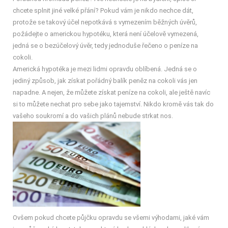
chcete splnit jiné velké přání? Pokud vám je nikdo nechce dát,
protože se takový účel nepotkává s vymezením běžných úvěrů,
požádejte o americkou hypotéku, která není účelově vymezená,
jedná se o bezúčelový úvěr, tedy jednoduše řečeno o peníze na
cokoli.
Americká hypotéka je mezi lidmi opravdu oblíbená. Jedná se o
jediný způsob, jak získat pořádný balík peněz na cokoli vás jen
napadne. A nejen, že můžete získat peníze na cokoli, ale ještě navíc
si to můžete nechat pro sebe jako tajemství. Nikdo kromě vás tak do
vašeho soukromí a do vašich plánů nebude strkat nos.
Ovšem pokud chcete půjčku opravdu se všemi výhodami, jaké vám